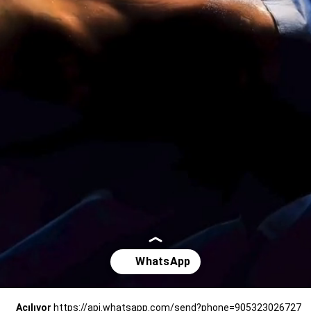
Açılıyor
https://api.whatsapp.com/send?phone=905323026727