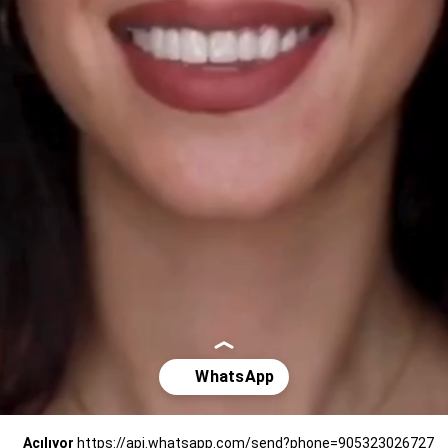
Açılıyor
https://api.whatsapp.com/send?phone=905323026727