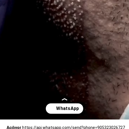
Açılıyor
https://api.whatsapp.com/send?phone=905323026727