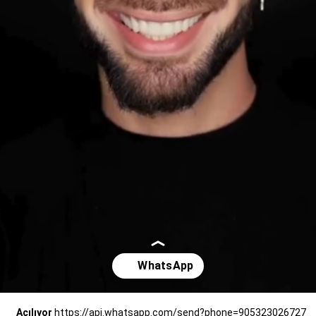
Açılıyor
https://api.whatsapp.com/send?phone=905323026727