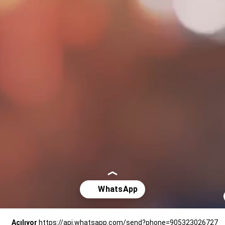
Açılıyor
https://api.whatsapp.com/send?phone=905323026727