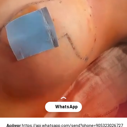
Açılıyor
https://api.whatsapp.com/send?phone=905323026727