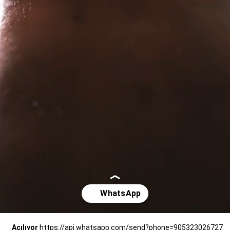
Açılıyor
https://api.whatsapp.com/send?phone=905323026727