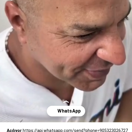
Açılıyor
https://api.whatsapp.com/send?phone=905323026727