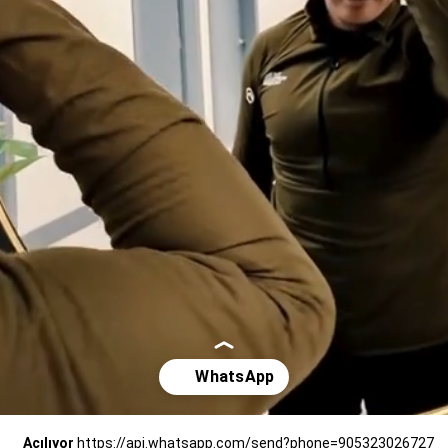
Açılıyor
https://api.whatsapp.com/send?phone=905323026727